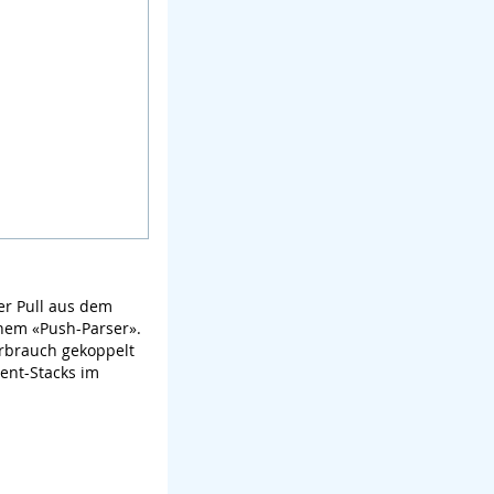
er Pull aus dem
inem «Push-Parser».
rbrauch gekoppelt
ent-Stacks im