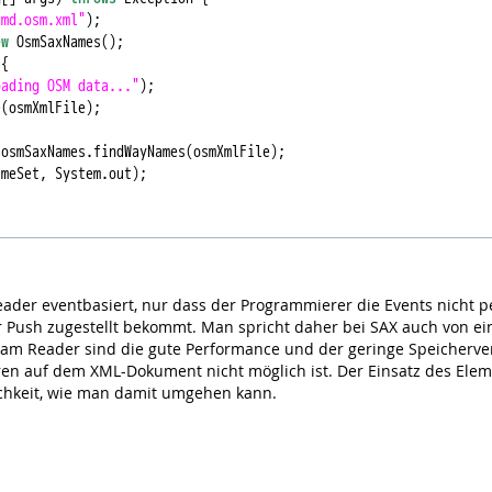
"md.osm.xml"
);

ew
 OsmSaxNames();

{

oading OSM data..."
);

(osmXmlFile);

osmSaxNames.findWayNames(osmXmlFile);

meSet, System.out);

ader eventbasiert, nur dass der Programmierer die Events nicht p
er Push zugestellt bekommt. Man spricht daher bei SAX auch von e
am Reader sind die gute Performance und der geringe Speicherve
ren auf dem XML-Dokument nicht möglich ist. Der Einsatz des Elem
chkeit, wie man damit umgehen kann.