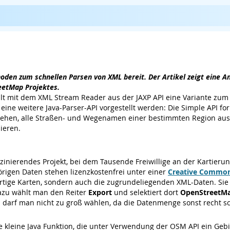
hoden zum schnellen Parsen von XML bereit. Der Artikel zeigt eine 
eetMap Projektes.
llt mit dem XML Stream Reader aus der JAXP API eine Variante zu
 eine weitere Java-Parser-API vorgestellt werden: Die Simple API for
 stehen, alle Straßen- und Wegenamen einer bestimmten Region au
ieren.
szinierendes Projekt, bei dem Tausende Freiwillige an der Kartieru
rigen Daten stehen lizenzkostenfrei unter einer
Creative Common
ertige Karten, sondern auch die zugrundeliegenden XML-Daten. Sie 
azu wählt man den Reiter
Export
und selektiert dort
OpenStreetM
n darf man nicht zu groß wählen, da die Datenmenge sonst recht s
kleine Java Funktion, die unter Verwendung der OSM API ein Gebie