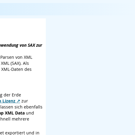
Anwendung von SAX zur
m Parsen von XML
 XML (SAX). Als
s XML-Daten des
ng der Erde
 Lizenz
zur
lassen sich ebenfalls
ap XML Data
und
chnell mehrere
t exportiert und in