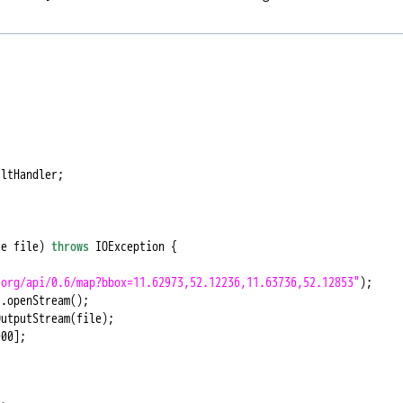
ltHandler;

le file) 
throws
 IOException {

.org/api/0.6/map?bbox=11.62973,52.12236,11.63736,52.12853"
);

.openStream();

utputStream(file);

00];


