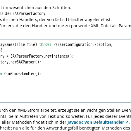
t im wesentichen aus den Schritten:
ls der
.
SAXParserFactory
ifischen Handlers, der von
abgeleitet ist.
DefaultHandler
arsers, die den Handler und die zu parsende XML-Datei als Para
WayNames(File file) 
throws
 ParserConfigurationException,

{

ry = SAXParserFactory.newInstance();

tory.newSAXParser();

ew
 OsmNamesHandler();



ch den XML-Strom arbeitet, erzeugt sie an wichtigen Stellen Even
s, beim Auftreten von Text und so weiter. Für jedes dieser Events
 aller Methoden findet sich in der
Javadoc von DefaultHandler
.
hreibt nun alle für den Anwendungsfall benötigten Methoden de