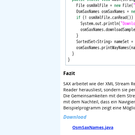
    File osmXmlFile = 
new
 File(
    OsmSaxNames osmSaxNames = 
n
if
 (! osmXmlFile.canRead()) 
      System.out.println(
"Downl
      osmSaxNames.downloadSample
    }

    SortedSet<String> nameSet = 
    osmSaxNames.printWayNames(na
  }

Fazit
SAX arbeitet wie der XML Stream Re
Reader herausliest, sondern sie p
Die Gemeinsamkeiten mit dem Stre
mit dem Nachteil, dass ein Navigie
Beispielprogramm zeigt eine Mögli
Download
OsmSaxNames.java