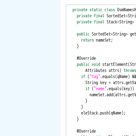
private
static
class
 OsmNames
private
final
 SortedSet<Str
private
final
 Stack<String>
public
 SortedSet<String> get
return
 nameSet;

    }

    @Override

public
void
 startElement(Str
        Attributes attrs) 
throw
if
 (
"tag"
.equals(qName) &
        String key = attrs.getV
if
 (
"name"
.equals(key)) 
          nameSet.add(attrs.get
        }

      }

      eleStack.push(qName);

    }

    @Override
