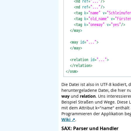
<nd 
ref
=
"..."
/>
<nd 
ref
=
"..."
/>
<tag 
k
=
"name"
v
=
"Schleinufe
<tag 
k
=
"old_name"
v
=
"Fürste
<tag 
k
=
"oneway"
v
=
"yes"
/>
</way>
<way 
id
=
"..."
>
</way>
<relation 
id
=
"..."
>
</relation>
</osm>
Die Datei ist also in UTF-8 kodiert, 
heruntergeladene Datei, die hier 
way
und
relation
. Uns interessie
Beispiel Straßen und Wege. Diese 
mit dem Attribut k="name" enthält 
Programmieren der Applikation beg
Wiki
.
SAX: Parser und Handler