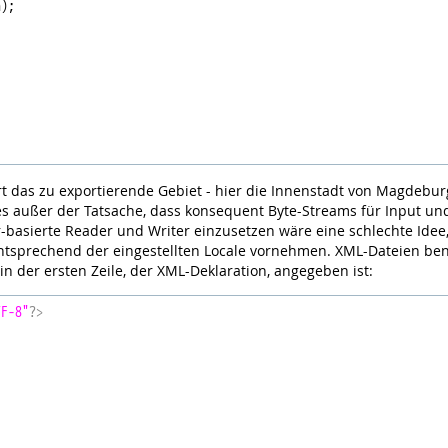
);

rt das zu exportierende Gebiet - hier die Innenstadt von Magdeburg
es außer der Tatsache, dass konsequent Byte-Streams für Input u
-basierte Reader und Writer einzusetzen wäre eine schlechte Idee,
tsprechend der eingestellten Locale vornehmen. XML-Dateien ben
n der ersten Zeile, der XML-Deklaration, angegeben ist:
TF-8"
?>