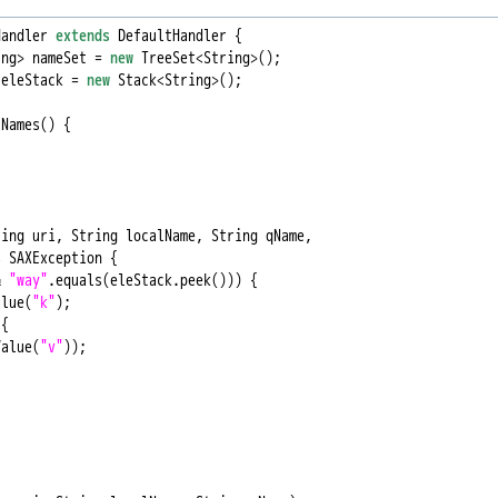
Handler 
extends
 DefaultHandler {

ing> nameSet = 
new
 TreeSet<String>();

 eleStack = 
new
 Stack<String>();

Names() {

ing uri, String localName, String qName,

s
 SAXException {

& 
"way"
.equals(eleStack.peek())) {

alue(
"k"
);

{

Value(
"v"
));
