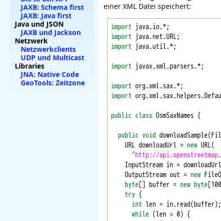
einer XML Datei speichert:
JAXB: Schema first
JAXB: Java first
Java und JSON
import
JAXB und Jackson
import
Netzwerk
import
 java.util.*;

Netzwerkclients
UDP und Multicast
Libraries
import
 javax.xml.parsers.*;

JNA: Native Code
GeoTools: Zeitzone
import
import
 org.xml.sax.helpers.Defau
public
class
 OsmSaxNames {

public
void
 downloadSample(Fi
    URL downloadUrl = 
new
 URL(

"http://api.openstreetmap
    InputStream in = downloadUrl
    OutputStream out = 
new
 FileO
byte
[] buffer = 
new
byte
[100
try
 {

int
 len = in.read(buffer);
while
 (len > 0) {
