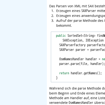
Das Parsen von XML mit SAX besteh
Erzeugen eines
mitte
SAXParser
Erzeugen eines anwendungspez
Aufruf der
Methode des P
parse
bekommt.
public
 SortedSet<String> find
      SAXException, IOException 
    SAXParserFactory parserFacto
    SAXParser parser = parserFac
    OsmNamesHandler handler = 
n
    parser.parse(file, handler);
return
 handler.getNames();

Während sich die
Methode dur
parse
beim Beginn und Ende eines Element
Methode am Handler auf, eine Liste
verwendete
übersc
OsmNamesHandler