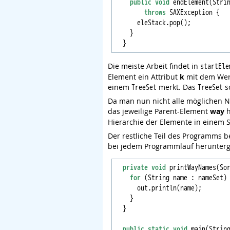
public
void
 endElement(Strin
throws
 SAXException {

      eleStack.pop();

    }

Die meiste Arbeit findet in
startEle
Element ein Attribut
k
mit dem Wert
einem
merkt. Das
s
TreeSet
TreeSet
Da man nun nicht alle möglichen Na
das jeweilige Parent-Element
way
h
Hierarchie der Elemente in einem 
Der restliche Teil des Programms b
bei jedem Programmlauf herunter
private
void
 printWayNames(Sor
for
 (String name : nameSet) 
      out.println(name);

    }

  }

public
static
void
 main(Strin