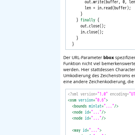
        out.write(buffer, 0, len
        len = in.read(buffer);

      }

    } 
finally
 {

      out.close();

      in.close();

    }

Der URL-Parameter
bbox
spezifizie
Funktion nicht viel bemerkenswert
werden. Hier stattdessen Character
Umkodierung des Zeichenstroms en
eine andere Zeichenkodierung, die i
<?xml version=
"1.0"
 encoding=
"U
<osm 
version
=
"0.6"
>
<bounds 
minlat
=
"..."
/>
<node 
id
=
"..."
/>
<node 
id
=
"..."
/>
<way 
id
=
"..."
>