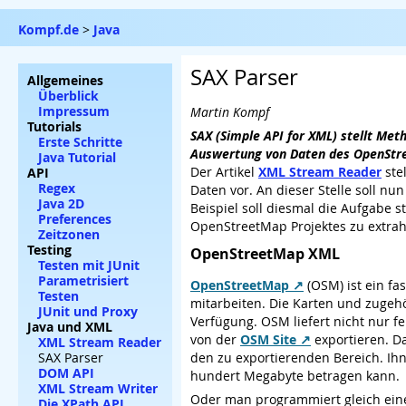
Kompf.de
>
Java
SAX Parser
Allgemeines
Überblick
Impressum
Martin Kompf
Tutorials
SAX (Simple API for XML) stellt Met
Erste Schritte
Auswertung von Daten des OpenStr
Java Tutorial
Der Artikel
XML Stream Reader
ste
API
Regex
Daten vor. An dieser Stelle soll nun
Java 2D
Beispiel soll diesmal die Aufgabe
Preferences
OpenStreetMap Projektes zu extrah
Zeitzonen
Testing
OpenStreetMap XML
Testen mit JUnit
Parametrisiert
OpenStreetMap
(OSM) ist ein fa
Testen
mitarbeiten. Die Karten und zugehö
JUnit und Proxy
Verfügung. OSM liefert nicht nur f
Java und XML
von der
OSM Site
exportieren. D
XML Stream Reader
SAX Parser
den zu exportierenden Bereich. Ih
DOM API
hundert Megabyte betragen kann.
XML Stream Writer
Oder man programmiert gleich eine 
Die XPath API