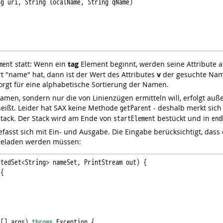
g uri, String localName, String qName)

statt: Wenn ein
tag
Element beginnt, werden seine Attribute a
ment
 "name" hat, dann ist der Wert des Attributes
v
der gesuchte Nam
orgt für eine alphabetische Sortierung der Namen.
men, sondern nur die von Linienzügen ermitteln will, erfolgt auß
eißt. Leider hat SAX keine Methode
- deshalb merkt sich
getParent
Stack. Der Stack wird am Ende von
bestückt und in
startElement
end
efasst sich mit Ein- und Ausgabe. Die Eingabe berücksichtigt, dass
geladen werden müssen:
tedSet<String> nameSet, PrintStream out) {

{

g[] args) 
throws
 Exception {
