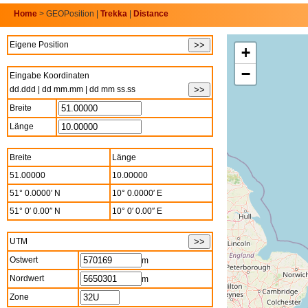
Home
> GEOPosition |
Trekka
|
Distance
Eigene Position
+
−
Eingabe Koordinaten
dd.ddd | dd mm.mm | dd mm ss.ss
Breite
Länge
Breite
Länge
51.00000
10.00000
51° 0.0000′ N
10° 0.0000′ E
51° 0′ 0.00″ N
10° 0′ 0.00″ E
UTM
Ostwert
m
Nordwert
m
Zone