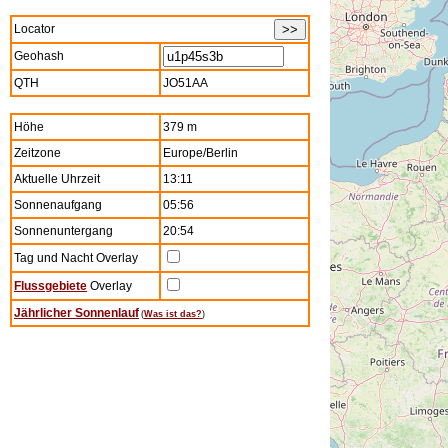
Locator
Geohash
QTH
JO51AA
Höhe
379 m
Zeitzone
Europe/Berlin
Aktuelle Uhrzeit
13:11
Sonnenaufgang
05:56
Sonnenuntergang
20:54
Tag und Nacht Overlay
Flussgebiete
Overlay
Jährlicher Sonnenlauf
(
Was ist das?
)