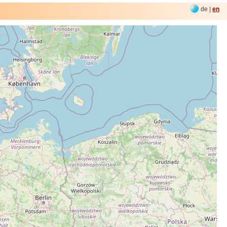
de |
en