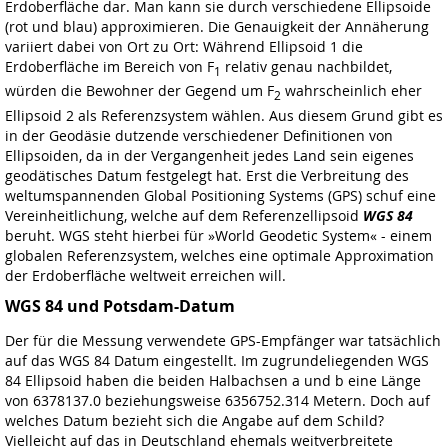
Erdoberfläche dar. Man kann sie durch verschiedene Ellipsoide
(rot und blau) approximieren. Die Genauigkeit der Annäherung
variiert dabei von Ort zu Ort: Während Ellipsoid 1 die
Erdoberfläche im Bereich von F
relativ genau nachbildet,
1
würden die Bewohner der Gegend um F
wahrscheinlich eher
2
Ellipsoid 2 als Referenzsystem wählen. Aus diesem Grund gibt es
in der Geodäsie dutzende verschiedener Definitionen von
Ellipsoiden, da in der Vergangenheit jedes Land sein eigenes
geodätisches Datum festgelegt hat. Erst die Verbreitung des
weltumspannenden Global Positioning Systems (GPS) schuf eine
Vereinheitlichung, welche auf dem Referenzellipsoid
WGS 84
beruht. WGS steht hierbei für »World Geodetic System« - einem
globalen Referenzsystem, welches eine optimale Approximation
der Erdoberfläche weltweit erreichen will.
WGS 84 und Potsdam-Datum
Der für die Messung verwendete GPS-Empfänger war tatsächlich
auf das WGS 84 Datum eingestellt. Im zugrundeliegenden WGS
84 Ellipsoid haben die beiden Halbachsen a und b eine Länge
von 6378137.0 beziehungsweise 6356752.314 Metern. Doch auf
welches Datum bezieht sich die Angabe auf dem Schild?
Vielleicht auf das in Deutschland ehemals weitverbreitete