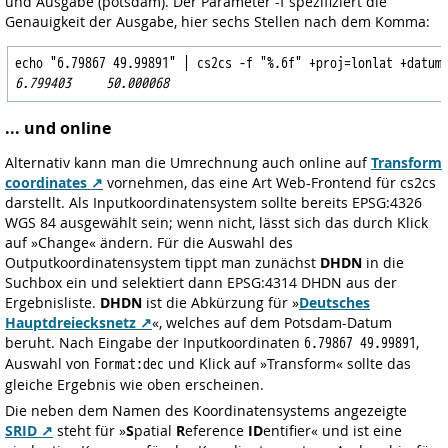
und Ausgabe (potsdam). Der Parameter -f spezifiziert die
Genauigkeit der Ausgabe, hier sechs Stellen nach dem Komma:
6.799403     50.000068
... und online
Alternativ kann man die Umrechnung auch online auf
Transform
coordinates
vornehmen, das eine Art Web-Frontend für cs2cs
darstellt. Als Inputkoordinatensystem sollte bereits EPSG:4326
WGS 84 ausgewählt sein; wenn nicht, lässt sich das durch Klick
auf »Change« ändern. Für die Auswahl des
Outputkoordinatensystem tippt man zunächst
DHDN
in die
Suchbox ein und selektiert dann EPSG:4314 DHDN aus der
Ergebnisliste.
DHDN
ist die Abkürzung für »
Deutsches
Hauptdreiecksnetz
«, welches auf dem Potsdam-Datum
beruht. Nach Eingabe der Inputkoordinaten
,
6.79867 49.99891
Auswahl von
und Klick auf »Transform« sollte das
Format:dec
gleiche Ergebnis wie oben erscheinen.
Die neben dem Namen des Koordinatensystems angezeigte
SRID
steht für »
S
patial
R
eference
ID
entifier« und ist eine