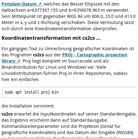
Potsdam-Datum
, welches das Bessel Ellipsoid mit den
Halbachsen a=6377397.155 und b=6356078.963 m verwendet.
Sein Mittelpunkt ist gegenüber WGS 84 um 606.0, 23.0 und 413.0
Meter in x, y und z-Richtung verschoben. Diese Vermutung lässt
sich durch eine Koordinatentransformation überprüfen.
Koordinatentransformation mit cs2cs ...
Ein gängiges Tool zu Umrechnung geografischer Koordinaten ist
das Programm
cs2cs
aus der
PROJ - Cartographic projection
library
. Proj liegt komplett im Sourcecode und als
Binärdistribution für Linux und Windows vor. Viele
Linuxdistributionen führen Proj in ihren Repositories, sodass
hier ein einfaches
die Installation vornimmt.
cs2cs
erwartet die Inputkoordinaten auf seiner Standardeingabe,
das Ergebnis erscheint dann auf Standardausgabe.
Kommandozeilenparameter sind die Projektion (lonlat für
geografische Koordinaten) und das Datum der Eingabe (WGS84)