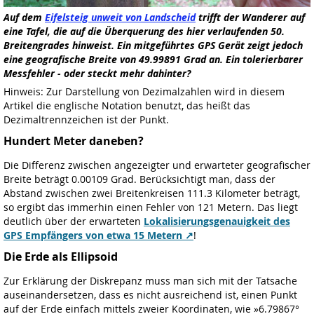
Auf dem
Eifelsteig unweit von Landscheid
trifft der Wanderer auf
eine Tafel, die auf die Überquerung des hier verlaufenden 50.
Breitengrades hinweist. Ein mitgeführtes GPS Gerät zeigt jedoch
eine geografische Breite von 49.99891 Grad an. Ein tolerierbarer
Messfehler - oder steckt mehr dahinter?
Hinweis: Zur Darstellung von Dezimalzahlen wird in diesem
Artikel die englische Notation benutzt, das heißt das
Dezimaltrennzeichen ist der Punkt.
Hundert Meter daneben?
Die Differenz zwischen angezeigter und erwarteter geografischer
Breite beträgt 0.00109 Grad. Berücksichtigt man, dass der
Abstand zwischen zwei Breitenkreisen 111.3 Kilometer beträgt,
so ergibt das immerhin einen Fehler von 121 Metern. Das liegt
deutlich über der erwarteten
Lokalisierungsgenauigkeit des
GPS Empfängers von etwa 15 Metern
!
Die Erde als Ellipsoid
Zur Erklärung der Diskrepanz muss man sich mit der Tatsache
auseinandersetzen, dass es nicht ausreichend ist, einen Punkt
auf der Erde einfach mittels zweier Koordinaten, wie »6.79867°